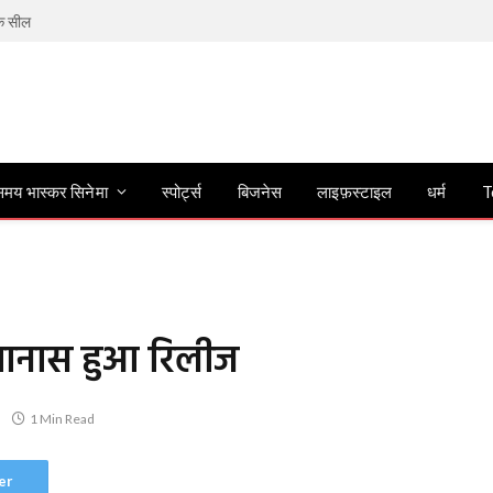
िक सील
मय भास्कर सिनेमा
स्पोर्ट्स
बिजनेस
लाइफ़स्टाइल
धर्म
T
्यानास हुआ रिलीज
1 Min Read
er