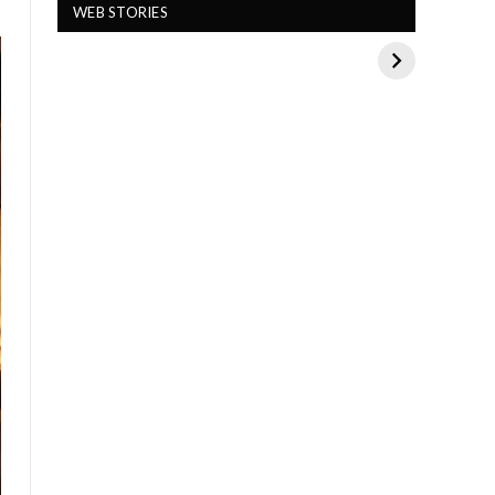
जिन्होंने बाल कलाकार के
क्लासिक्स फ़िल्में हैं सभी की
WEB STORIES
रूप में कभी किया था काम
हैं फेवरेट
On Sep 7, 2024
On Aug 17, 2024